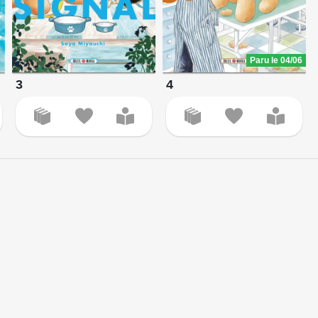
Paru le 04/06
3
4