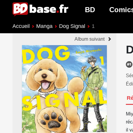
BD
Comic
Accueil
Manga
Dog Signal
1
Nouveautés BD
Nouveau
Album suivant
Prochaines sorties
Prochain
D
Genres BD
Genres 
Sér
Édi
R
Miy
réc
il 