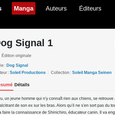
(page courante)
s
Manga
Auteurs
Éditeurs
tés Comics
Nouveautés Manga
 BD
es sorties Comics
Prochaines sorties Manga
og Signal 1
Comics
Genres Manga
Édition originale
ie
Dog Signal
teur
Soleil Productions
Collection
Soleil Manga Seinen
ésumé
Détails
u, un jeune homme qui n'y connaît rien aux chiens, se retrouve
alcitrant de son ex sur les bras. Alors qu'il ne s'en sort pas du to
va faire la connaissance de Shinichiro, éducateur canin. Il va eng