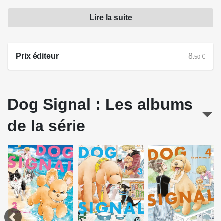
canine. Une relation touchante va alors naître entre chien
Lire la suite
et maître, mais aussi entre humains.
Source : Soleil Productions
Prix éditeur
8
€
.50
Dog Signal : Les albums
de la série