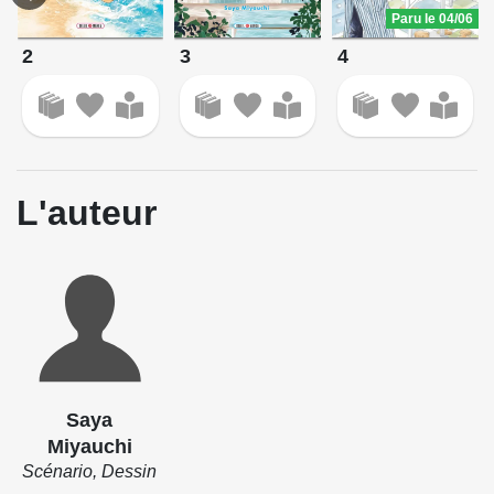
Paru le 04/06
2
3
4
L'auteur
Saya
Miyauchi
Scénario, Dessin