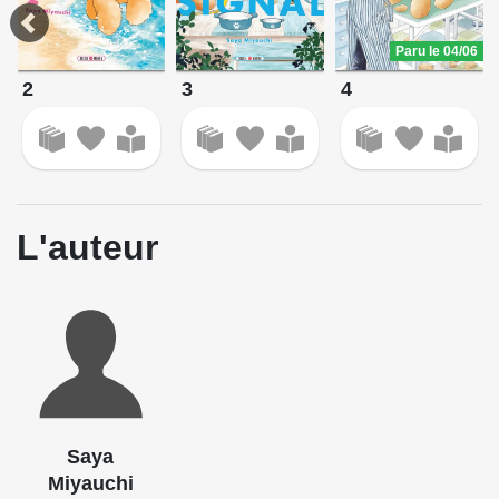
Paru le 04/06
2
3
4
L'auteur
Saya
Miyauchi