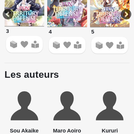
3
4
5
Les auteurs
Sou Akaike
Maro Aoiro
Kururi