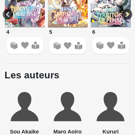
Source : Meian
4
6
5
Les auteurs
Sou Akaike
Maro Aoiro
Kururi