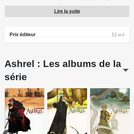
sur le terrible don du garçon, celui de ressusciter les morts.
Lire la suite
Une seule option s'offre à eux, encore faut-il qu'Ashrel
l'accepte.
Prix éditeur
11
€
.50
Source : Delcourt
Ashrel : Les albums de la
série