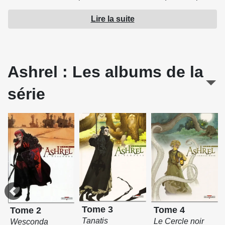
de s'en servir. Heureusement, pour surmonter cette ultime
Lire la suite
épreuve, il peut compter sur l'aide inestimable de ses
amis...
Source : Delcourt
Ashrel : Les albums de la
série
Tome 3
Tome 4
Tome 2
Tanatis
Le Cercle noir
Wesconda