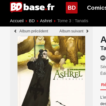
(page cour
BD
Comic
Accueil
BD
Ashrel
Tome 3 : Tanatis
Nouveautés BD
Nouveau
Album précédent
Album suivant
Prochaines sorties
Prochain
A
Genres BD
Genres 
Ta
Sér
Édi
R
L'i
des