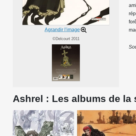
ami
rép
for
Agrandir l'image
mag
©Delcourt 2011
Sou
Ashrel : Les albums de la 