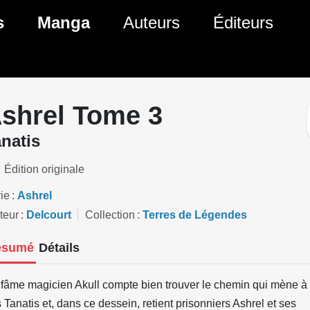
ante)
s
Manga
Auteurs
Éditeurs
tés Comics
Nouveautés Manga
 BD
es sorties Comics
Prochaines sorties Manga
shrel Tome 3
Comics
Genres Manga
natis
Édition originale
ie
Ashrel
teur
Delcourt
Collection
Terres de Légendes
ésumé
Détails
nfâme magicien Akull compte bien trouver le chemin qui mène à l
 Tanatis et, dans ce dessein, retient prisonniers Ashrel et ses