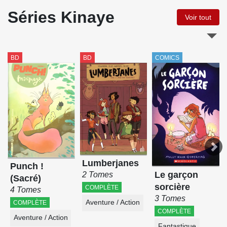
Séries Kinaye
Voir tout
BD
BD
COMICS
Lumberjanes
Punch !
Le garçon
2 Tomes
(Sacré)
sorcière
COMPLÈTE
4 Tomes
3 Tomes
Aventure / Action
COMPLÈTE
COMPLÈTE
Aventure / Action
Fantastique