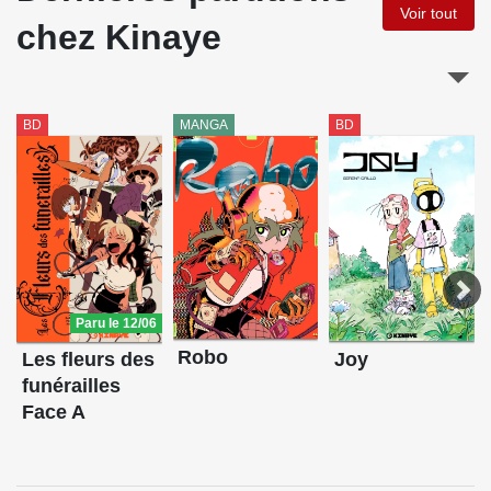
Voir tout
chez Kinaye
BD
MANGA
BD
Paru le 12/06
Robo
Joy
Les fleurs des
funérailles
Face A