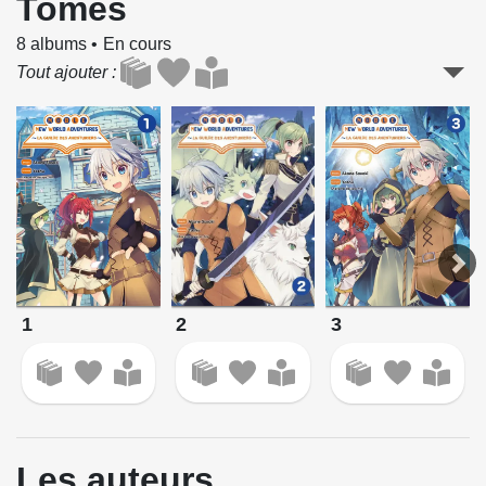
Tomes
8 albums
En cours
Tout ajouter
2
1
3
Les auteurs