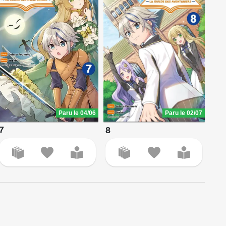
Paru le 04/06
Paru le 02/07
7
8