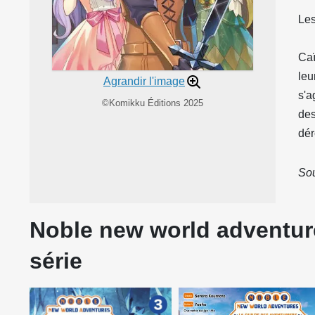
Les
Caï
leu
Agrandir l'image
s'a
©Komikku Éditions 2025
des
dér
Sou
Noble new world adventure
série