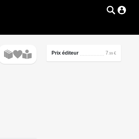
Prix éditeur
7
€
.99