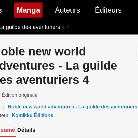
(page courante)
s
Manga
Auteurs
Éditeurs
a guilde des aventuriers
4
tés Comics
Nouveautés Manga
 BD
es sorties Comics
Prochaines sorties Manga
oble new world
Comics
Genres Manga
dventures - La guilde
es aventuriers 4
Édition originale
ie
Noble new world adventures - La guilde des aventuriers
teur
Komikku Éditions
ésumé
Détails