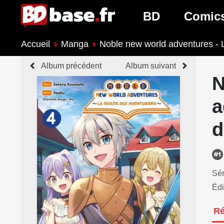
BD
Comic
Accueil
Manga
Noble new world adventures - L
Nouveautés BD
Nouveau
Album précédent
Album suivant
Prochaines sorties
Prochain
N
Genres BD
Genres 
a
d
Sér
Édi
R