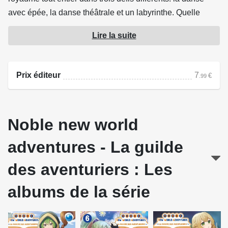
avec épée, la danse théâtrale et un labyrinthe. Quelle
équipe triomphera de toutes ces épreuves et ressortira
Lire la suite
victorieuse de la compétition ?
Source : Komikku Éditions
Prix éditeur
7
€
.99
Noble new world
adventures - La guilde
des aventuriers : Les
albums de la série