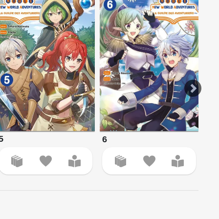
5
6
7