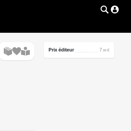
Prix éditeur
7
€
.99