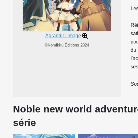
Les
Réi
sat
Agrandir l'image
pou
©Komikku Éditions 2024
du 
l'a
ses
Sou
Noble new world adventure
série