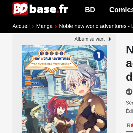
BD
Comic
Accueil
Manga
Noble new world adventures - L
Nouveautés BD
Nouveau
Album suivant
Prochaines sorties
Prochain
N
Genres BD
Genres 
a
d
Sér
Édi
R