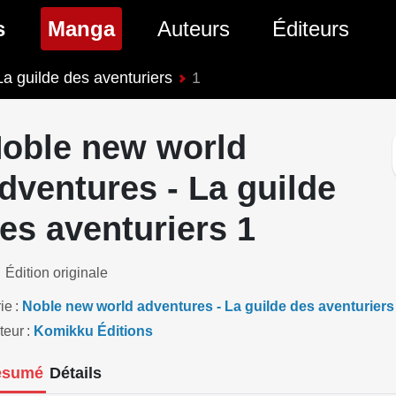
(page courante)
s
Manga
Auteurs
Éditeurs
a guilde des aventuriers
1
tés Comics
Nouveautés Manga
 BD
es sorties Comics
Prochaines sorties Manga
oble new world
Comics
Genres Manga
dventures - La guilde
es aventuriers 1
Édition originale
ie
Noble new world adventures - La guilde des aventuriers
teur
Komikku Éditions
ésumé
Détails