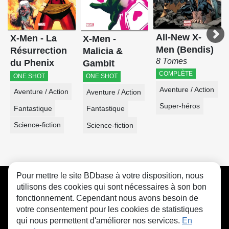
All-New X-
X-Men - La
X-Men -
Men (Bendis)
Résurrection
Malicia &
8 Tomes
du Phenix
Gambit
COMPLÈTE
ONE SHOT
ONE SHOT
Aventure / Action
Aventure / Action
Aventure / Action
Super-héros
Fantastique
Fantastique
Science-fiction
Science-fiction
Pour mettre le site BDbase à votre disposition, nous
CGU
FAQ
Contact
Cookies
utilisons des cookies qui sont nécessaires à son bon
fonctionnement. Cependant nous avons besoin de
votre consentement pour les cookies de statistiques
qui nous permettent d'améliorer nos services.
En