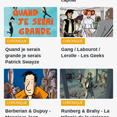
capital
CHRONIQUE
CHRONIQUE
Quand je serais
Gang / Labourot /
grande je serais
Lerolle - Les Geeks
Patrick Swayze
CHRONIQUE
CHRONIQUE
Berberian & Dupuy -
Runberg & Brahy - La