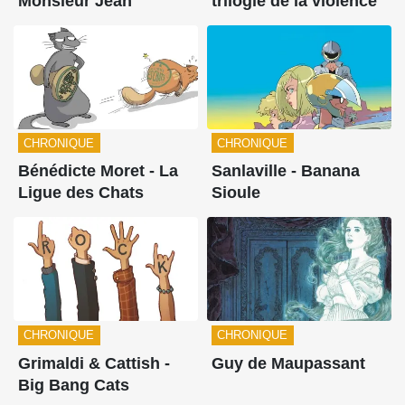
Monsieur Jean
trilogie de la violence
CHRONIQUE
CHRONIQUE
Bénédicte Moret - La
Sanlaville - Banana
Ligue des Chats
Sioule
CHRONIQUE
CHRONIQUE
Grimaldi & Cattish -
Guy de Maupassant
Big Bang Cats