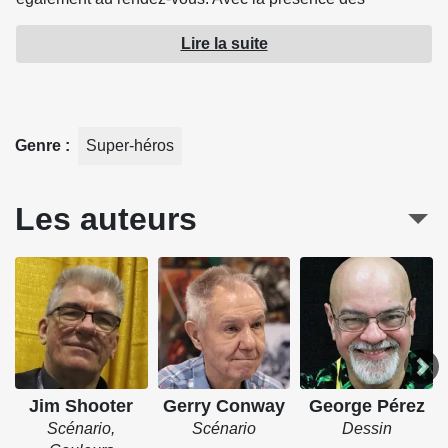
Champions et des Défenseurs.
Lire la suite
Contient les épisodes US : Avengers (1963) 157-166,
publiés précédemment dans les revues VENGEUR 8 à 13.
Genre
Super-héros
Source : Panini Comics
Les auteurs
Jim Shooter
Gerry Conway
George Pérez
Scénario,
Scénario
Dessin