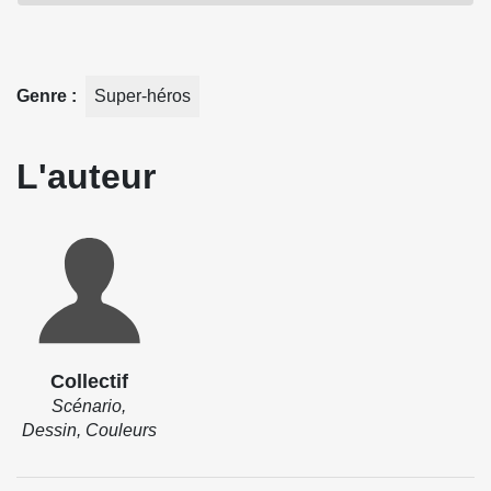
recueille tous les épisodes concernés des séries Avengers
et Iron Man, mais aussi Force Works et War Machine.
Genre
Super-héros
Source : Panini Comics
L'auteur
Collectif
Scénario,
Dessin, Couleurs