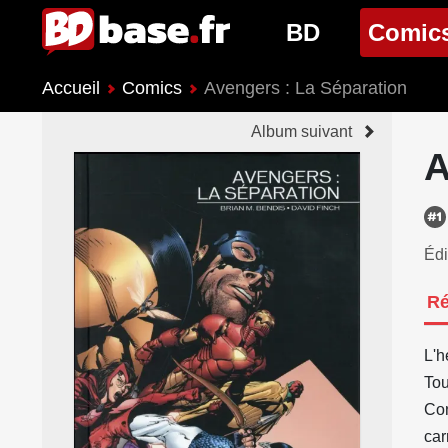
BD
Comic
Accueil
Comics
Avengers : La Séparation
Nouveautés BD
Nouveau
Album suivant
Prochaines sorties
Prochain
A
Genres BD
Genres 
Édi
R
L'h
Tou
Con
car