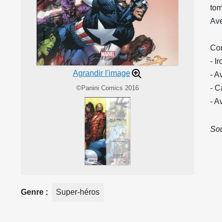
tom
Ave
Con
- I
Agrandir l'image
- A
- C
©Panini Comics 2016
- A
Sou
Genre
Super-héros