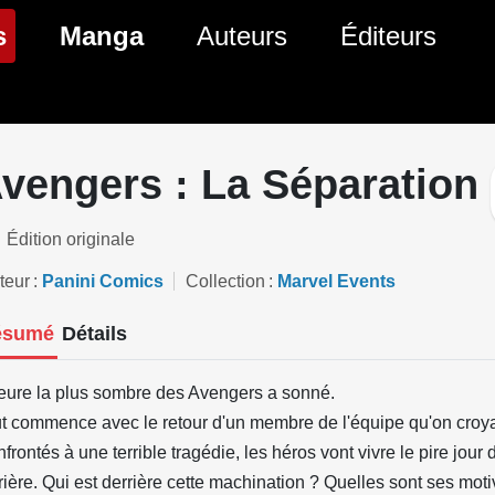
(page courante)
s
Manga
Auteurs
Éditeurs
tés Comics
Nouveautés Manga
 BD
es sorties Comics
Prochaines sorties Manga
vengers : La Séparation
Comics
Genres Manga
Édition originale
teur
Panini Comics
Collection
Marvel Events
ésumé
Détails
eure la plus sombre des Avengers a sonné.
t commence avec le retour d'un membre de l'équipe qu'on croya
frontés à une terrible tragédie, les héros vont vivre le pire jour
rière. Qui est derrière cette machination ? Quelles sont ses moti