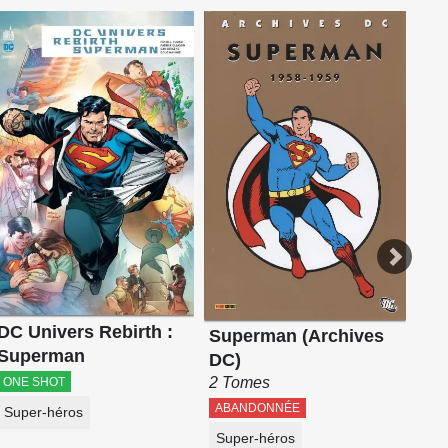
Su
ON
Ro
DC Univers Rebirth :
Superman (Archives
Superman
DC)
2 Tomes
ONE SHOT
ABANDONNÉE
Super-héros
Super-héros