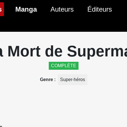
(page courante)
s
Manga
Auteurs
Éditeurs
tés Comics
Nouveautés Manga
 BD
es sorties Comics
Prochaines sorties Manga
a Mort de Superm
Comics
Genres Manga
COMPLÈTE
Genre
Super-héros