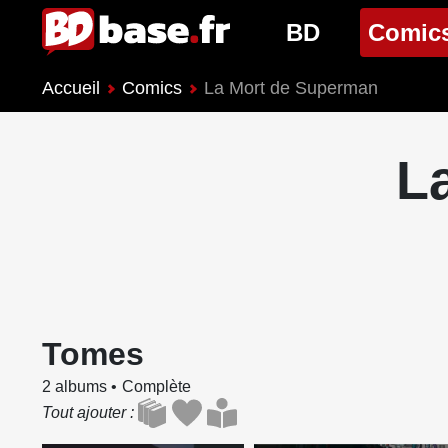
BD
Comic
Accueil
Comics
La Mort de Superman
Nouveautés BD
Nouveau
Prochaines sorties
Prochain
L
Genres BD
Genres 
Tomes
2 albums
Complète
Tout ajouter