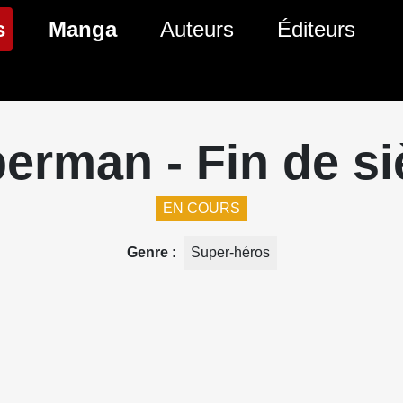
(page courante)
s
Manga
Auteurs
Éditeurs
tés Comics
Nouveautés Manga
 BD
es sorties Comics
Prochaines sorties Manga
erman - Fin de si
Comics
Genres Manga
EN COURS
Genre
Super-héros