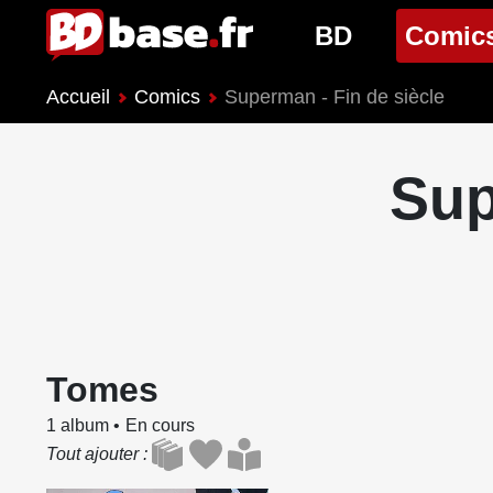
BD
Comic
Accueil
Comics
Superman - Fin de siècle
Nouveautés BD
Nouveau
Prochaines sorties
Prochain
Sup
Genres BD
Genres 
Tomes
1 album
En cours
Tout ajouter