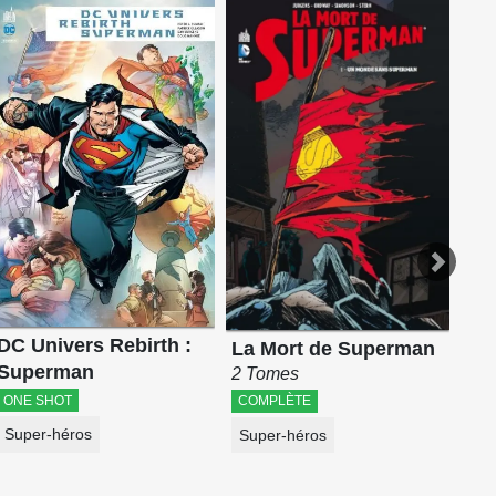
Su
DC
2 T
AB
Su
DC Univers Rebirth :
La Mort de Superman
Superman
2 Tomes
ONE SHOT
COMPLÈTE
Super-héros
Super-héros