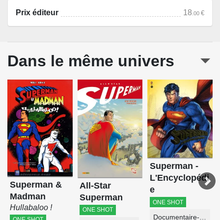
Prix éditeur
18
€
.00
Dans le même univers
Superman -
L'Encyclopédi
Superman &
All-Star
e
Madman
Superman
ONE SHOT
Hullabaloo !
ONE SHOT
Documentaire-Encyclopédie
ONE SHOT