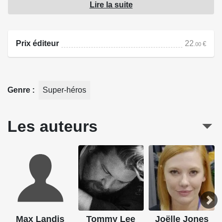
Lire la suite
son arrivée à Metropolis, sa rencontre avec le justicier
masqué Batman et avec la journaliste Lois Lane, va
l'inspirer à utiliser ses dons à une plus grande échelle.
Prix éditeur
22
€
.00
Source : Urban Comics
Genre
Super-héros
Les auteurs
Max Landis
Tommy Lee
Joëlle Jones