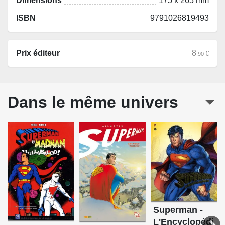
Dimensions
175 x 265 mm
ISBN
9791026819493
Prix éditeur
8
€
.90
Dans le même univers
Superman -
L'Encyclopédi