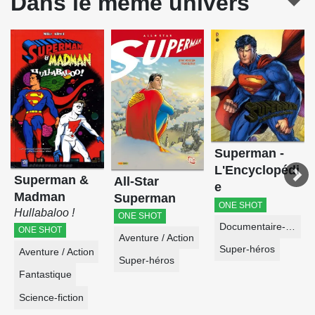
Dans le même univers
Superman -
L'Encyclopédi
Superman &
All-Star
e
Madman
Superman
ONE SHOT
Hullabaloo !
ONE SHOT
Documentaire-Encyclopédie
ONE SHOT
Aventure / Action
Super-héros
Aventure / Action
Super-héros
Fantastique
Science-fiction