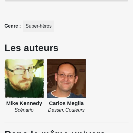
dessinateur Carlos Meglia vous entraînent dans un voyage
hors de l'espace et du temps.
Genre
Super-héros
Source : Panini Comics
Les auteurs
Mike Kennedy
Carlos Meglia
Scénario
Dessin, Couleurs