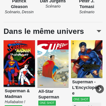
Patrick
Dan Jurgens
Peter J.
Gleason
Scénario
Tomasi
Scénario, Dessin
Scénario
Dans le même univers
Superman -
L'Encyclopédi
Superman &
All-Star
e
Madman
Superman
ONE SHOT
Hullabaloo !
ONE SHOT