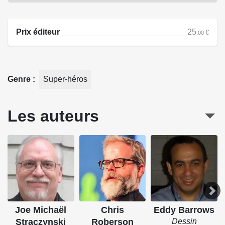
Source : Urban Comics
Prix éditeur
25
€
.00
Genre
Super-héros
Les auteurs
Joe Michaël
Chris
Eddy Barrows
Straczynski
Roberson
Dessin