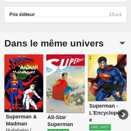
Prix éditeur
13
€
.90
Dans le même univers
Superman -
L'Encyclopédi
Superman &
All-Star
e
Madman
Superman
ONE SHOT
Hullabaloo !