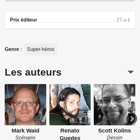
va lui révéler les secrets de ses origines mais également
mettre en jeu la confiance des habitants de Metropolis.
Prix éditeur
27
€
.00
Source : Urban Comics
Genre
Super-héros
Les auteurs
Mark Waid
Renato
Scott Kolins
Scénario
Guedes
Dessin